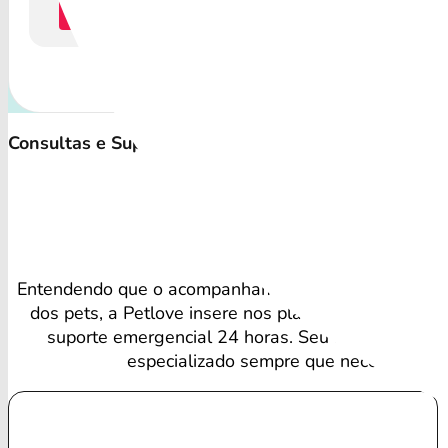
Cotação
Consultas e Suporte Veterinário Irrestrito
Bene
Entendendo que o acompanhamento regular é vital p
dos pets, a Petlove insere nos planos consultas vete
suporte emergencial 24 horas. Seu amigo recebe
especializado sempre que necessário.