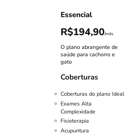
Essencial
0
R$194,90
/mês
/mês
O plano abrangente de
s!
saúde para cachorro e
gato
Coberturas
Coberturas do plano Ideal
no
Exames Alta
Complexidade
listas
Fisioterapia
o
Acupuntura