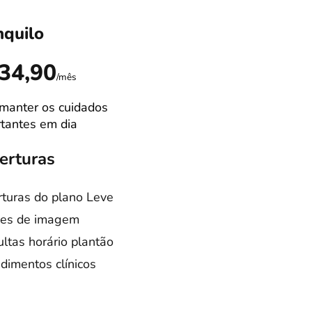
nquilo
Ideal
R$89,9
34,90
/mês
manter os cuidados
Campão de venda
tantes em dia
Melhor equilibrio
custo/benefício
erturas
Coberturas
turas do plano Leve
es de imagem
Coberturas do pla
Tranquilo
ltas horário plantão
Consultas especia
dimentos clínicos
Cirurgias castraçã
otação
Internação