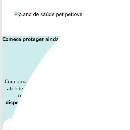
Comece proteger ainda hoje!
Plano de Saúd
Com uma variedade de coberturas, o Plano de Saúde 
atende a todos os perfis de pets: desde o filhote tra
companheiro sênior que demanda atenção espec
disponibilidade dos planos de saúde pet Petlove 
podem variar por região
.