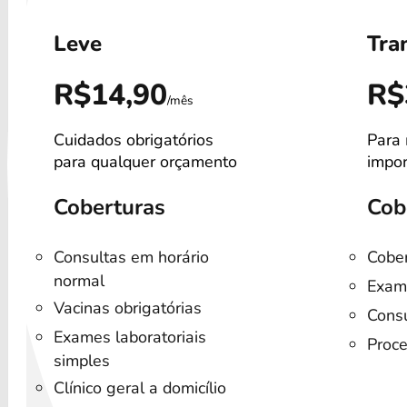
Leve
Tra
R$14,90
R$
/mês
Cuidados obrigatórios
Para 
para qualquer orçamento
impor
Coberturas
Cob
Consultas em horário
Cober
normal
Exam
Vacinas obrigatórias
Consu
Exames laboratoriais
Proce
simples
C
Clínico geral a domicílio