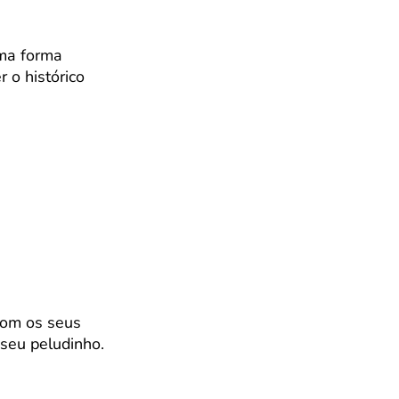
uma forma
r o histórico
 com os seus
 seu peludinho.