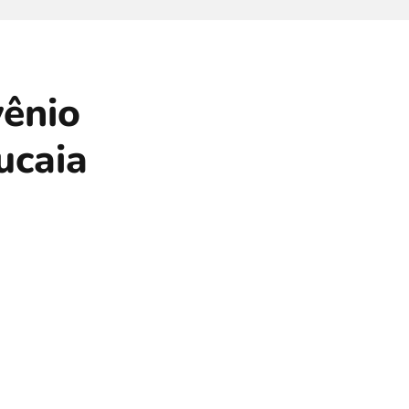
vênio
ucaia