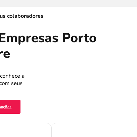
eus colaboradores
 Empresas Porto
re
econhece a
 com seus
mações