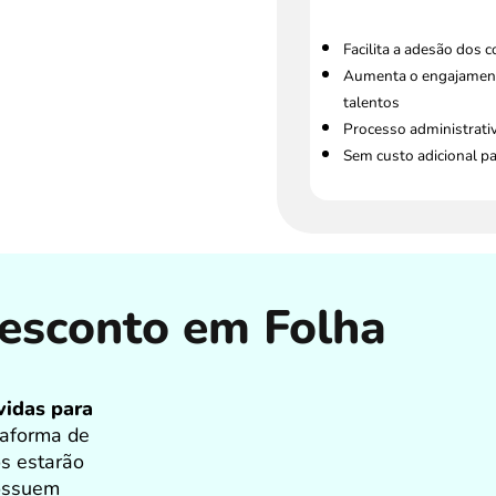
Facilita a adesão dos 
Aumenta o engajament
talentos
Processo administrati
Sem custo adicional p
esconto em Folha
vidas para
taforma de
os estarão
possuem