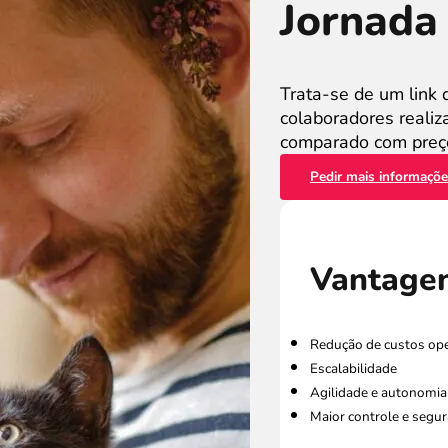
Jornada 
Trata-se de um link 
colaboradores reali
comparado com preço
Pedir mais informaçõ
Vantage
Redução de custos ope
Escalabilidade
Agilidade e autonomia 
Maior controle e segu