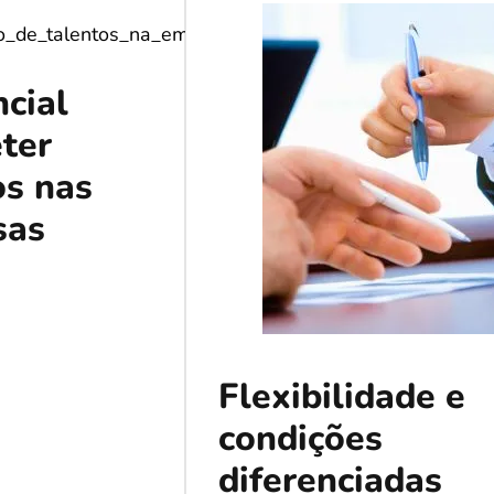
ncial
eter
os nas
sas
Flexibilidade e
condições
diferenciadas