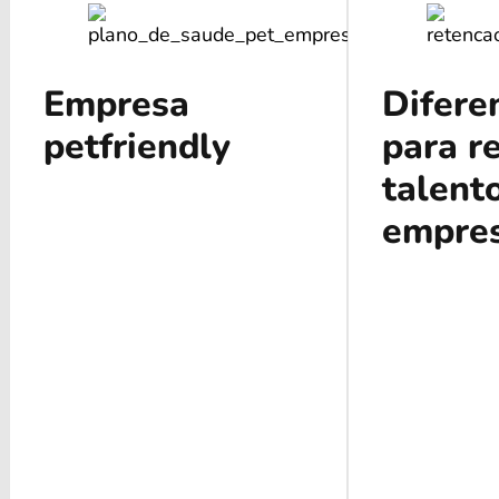
Empresa
Difere
petfriendly
para r
talent
empre