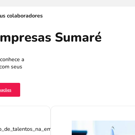
eus colaboradores
 Empresas Sumaré
econhece a
 com seus
mações