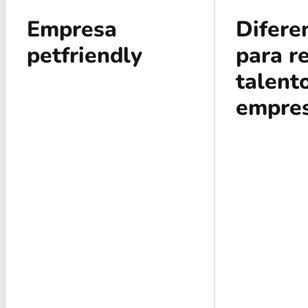
Empresa
Difere
petfriendly
para r
talent
empre