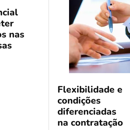
ncial
eter
os nas
sas
Flexibilidade e
condições
diferenciadas
na contratação