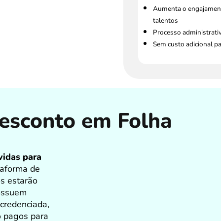
Aumenta o engajament
talentos
Processo administrati
Sem custo adicional p
esconto em Folha
vidas para
taforma de
os estarão
possuem
 credenciada,
o pagos para