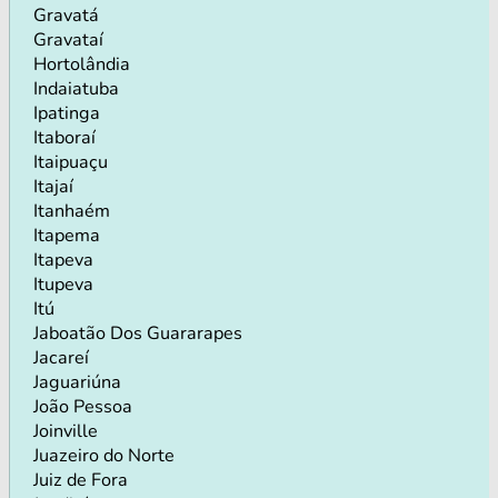
Gravatá
Gravataí
Hortolândia
Indaiatuba
Ipatinga
Itaboraí
Itaipuaçu
Itajaí
Itanhaém
Itapema
Itapeva
Itupeva
Itú
Jaboatão Dos Guararapes
Jacareí
Jaguariúna
João Pessoa
Joinville
Juazeiro do Norte
Juiz de Fora