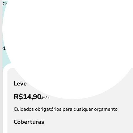
Comece proteger ainda hoje!
Plano de Saúde Pet P
Com uma variedade de coberturas, o Convênio Veterinário a
os perfis de pets: desde o filhote travesso até o companhei
demanda atenção especial.
A disponibilidade dos Convêni
e os custos podem variar por região.
Leve
R$14,90
/mês
Cuidados obrigatórios para qualquer orçamento
Coberturas