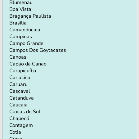
Blumenau
Boa Vista
Bragança Paulista
Brasília
Camanducaia
Campinas
Campo Grande
Campos Dos Goytacazes
Canoas
Capão da Canao
Carapicuíba
Cariacica
Caruaru
Cascavel
Catanduva
Caucaia
Caxias do Sul
Chapecó
Contagem
Cotia
Crato