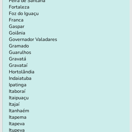
Feira de Santana
Fortaleza
Foz do Iguaçu
Franca
Gaspar
Goiânia
Governador Valadares
Gramado
Guarulhos
Gravatá
Gravataí
Hortolândia
Indaiatuba
Ipatinga
Itaboraí
Itaipuaçu
Itajaí
Itanhaém
Itapema
Itapeva
Itupeva