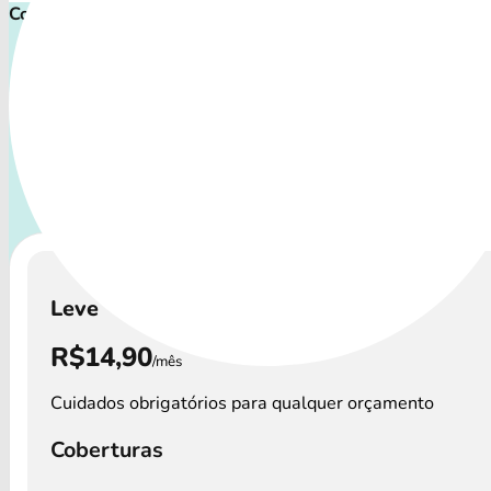
Comece cuidar ainda hoje!
Plano de Saúde Pet P
Com uma variedade de coberturas, o Convênio Veterinário a
os perfis de animais: desde o filhote travesso até o compa
que demanda atenção especial.
A disponibilidade dos
Veterinário e os custos podem variar por regi
Leve
R$14,90
/mês
Cuidados obrigatórios para qualquer orçamento
Coberturas