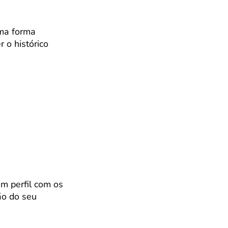
uma forma
r o histórico
um perfil com os
ão do seu