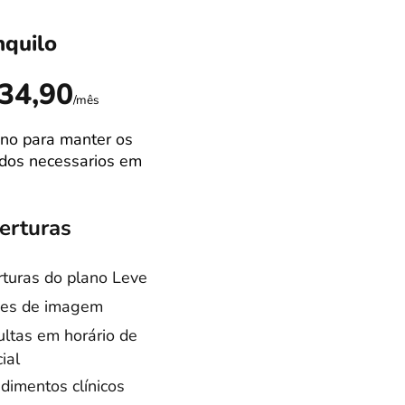
nquilo
Ideal
R$89,9
34,90
/mês
no para manter os
Campão de venda
dos necessarios em
Melhor equilibrio
custo/benefício
erturas
Coberturas
turas do plano Leve
Coberturas do pla
es de imagem
Tranquilo
ltas em horário de
Consultas especia
ial
Cirurgias castraçã
dimentos clínicos
Internação