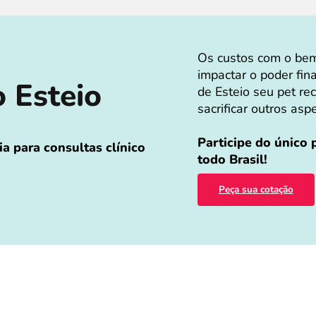
Os custos com o bem
impactar o poder fin
o Esteio
de Esteio seu pet re
sacrificar outros asp
Participe do único
a para consultas clínico
todo Brasil!
Peça sua cotação