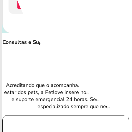
Cotação
C
Consultas e Suporte Veterinário Irrestrito
Bene
Acreditando que o acompanhamento regular é vital 
estar dos pets, a Petlove insere nos planos consultas 
e suporte emergencial 24 horas. Seu amigo receb
especializado sempre que necessário.