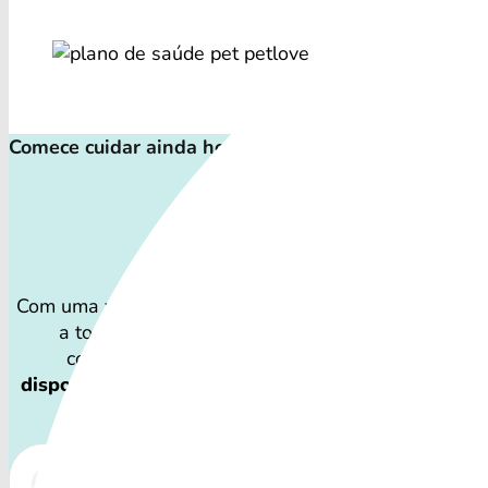
Comece cuidar ainda hoje!
Plano de Saúd
Com uma variedade de coberturas, o Convênio Veterin
a todos os perfis de pets: desde o filhote travess
companheiro sênior que demanda atenção espec
disponibilidade dos Convênio Veterinário e os cu
variar por região.