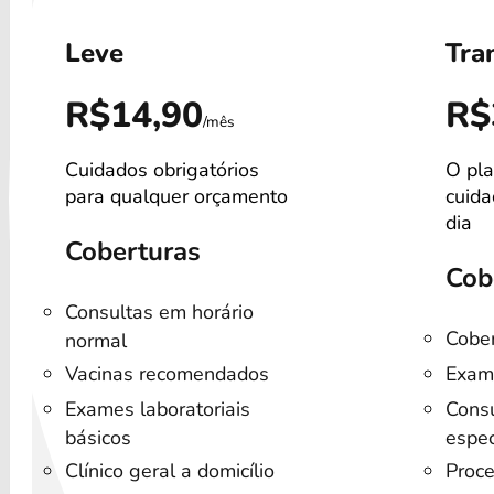
Leve
Tra
R$14,90
R$
/mês
Cuidados obrigatórios
O pla
para qualquer orçamento
cuida
dia
Coberturas
Cob
Consultas em horário
Cober
normal
Vacinas recomendados
Exam
Exames laboratoriais
Consu
básicos
espec
Clínico geral a domicílio
Proce