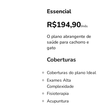
Essencial
0
R$194,90
/mês
/mês
O plano abrangente de
s!
saúde para cachorro e
gato
Coberturas
Coberturas do plano Ideal
no
Exames Alta
Complexidade
listas
Fisioterapia
o
Acupuntura