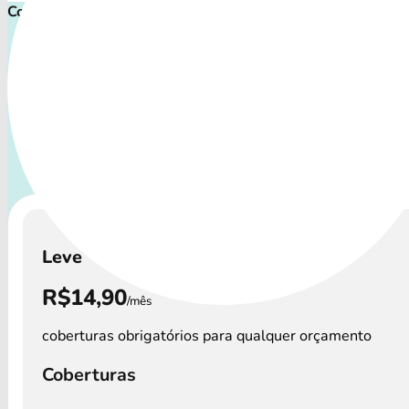
Comece cuidar ainda hoje!
Plano de Saúde Pet P
Com uma variedade de coberturas, o Convênio Veterinário a
os perfis de animais: desde o filhote travesso até o compa
que necessita atenção especial.
A disponibilidade dos
Veterinário e os custos podem variar por regi
Leve
R$14,90
/mês
coberturas obrigatórios para qualquer orçamento
Coberturas