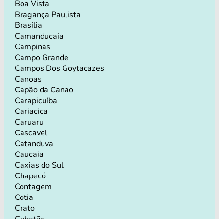
Boa Vista
Bragança Paulista
Brasília
Camanducaia
Campinas
Campo Grande
Campos Dos Goytacazes
Canoas
Capão da Canao
Carapicuíba
Cariacica
Caruaru
Cascavel
Catanduva
Caucaia
Caxias do Sul
Chapecó
Contagem
Cotia
Crato
Cubatão