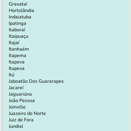
Gravataí
Hortolândia
Indaiatuba
Ipatinga
Itaboraí
Itaipuaçu
Itajaí
Itanhaém
Itapema
Itapeva
Itupeva
Itú
Jaboatão Dos Guararapes
Jacareí
Jaguariúna
João Pessoa
Joinville
Juazeiro do Norte
Juiz de Fora
Jundiaí