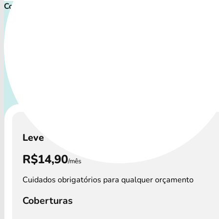
Comece cuidar ainda hoje!
Plano de Saúde Pet P
Com uma variedade de cuidados, o Convênio Veterinário at
os perfis de animais: desde o filhote travesso até o compa
que necessita atenção especial.
A disponibilidade dos
Veterinário e os preços podem variar por regi
Leve
R$14,90
/mês
Cuidados obrigatórios para qualquer orçamento
Coberturas