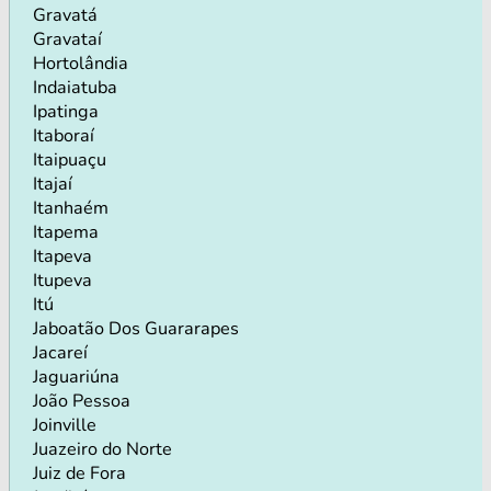
Gravatá
Gravataí
Hortolândia
Indaiatuba
Ipatinga
Itaboraí
Itaipuaçu
Itajaí
Itanhaém
Itapema
Itapeva
Itupeva
Itú
Jaboatão Dos Guararapes
Jacareí
Jaguariúna
João Pessoa
Joinville
Juazeiro do Norte
Juiz de Fora