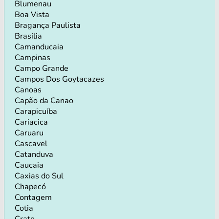
Blumenau
Boa Vista
Bragança Paulista
Brasília
Camanducaia
Campinas
Campo Grande
Campos Dos Goytacazes
Canoas
Capão da Canao
Carapicuíba
Cariacica
Caruaru
Cascavel
Catanduva
Caucaia
Caxias do Sul
Chapecó
Contagem
Cotia
Crato