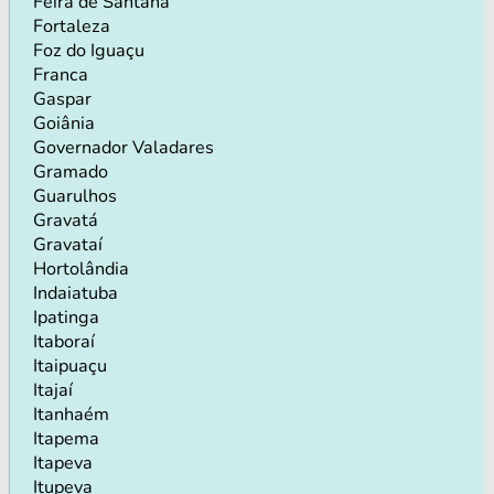
Feira de Santana
Fortaleza
Foz do Iguaçu
Franca
Gaspar
Goiânia
Governador Valadares
Gramado
Guarulhos
Gravatá
Gravataí
Hortolândia
Indaiatuba
Ipatinga
Itaboraí
Itaipuaçu
Itajaí
Itanhaém
Itapema
Itapeva
Itupeva