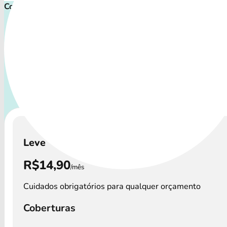
Comece cuidar ainda hoje!
Plano de Saúde Pet P
Com uma variedade de coberturas, o Convênio Veterinário a
os perfis de animais: desde o filhote travesso até o compa
que necessita atenção especial.
A disponibilidade dos
Veterinário e os preços podem variar por regi
Leve
R$14,90
/mês
Cuidados obrigatórios para qualquer orçamento
Coberturas