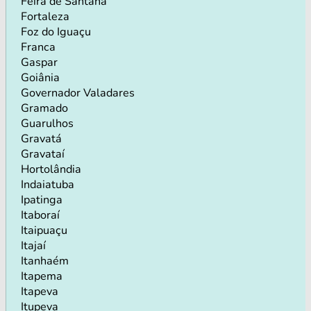
Feira de Santana
Fortaleza
Foz do Iguaçu
Franca
Gaspar
Goiânia
Governador Valadares
Gramado
Guarulhos
Gravatá
Gravataí
Hortolândia
Indaiatuba
Ipatinga
Itaboraí
Itaipuaçu
Itajaí
Itanhaém
Itapema
Itapeva
Itupeva