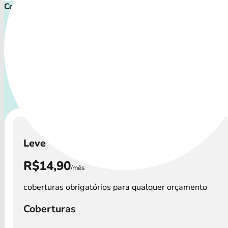
Comece proteger ainda hoje!
Plano de Saúde Pet P
Com uma variedade de coberturas, o Convênio Veterinário a
os perfis de animais: desde o filhote travesso até o compa
que demanda atenção especial.
A disponibilidade dos
Veterinário e os custos podem variar por regi
Leve
R$14,90
/mês
coberturas obrigatórios para qualquer orçamento
Coberturas