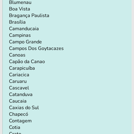
Blumenau
Boa Vista
Bragança Paulista
Brasília
Camanducaia
Campinas
Campo Grande
Campos Dos Goytacazes
Canoas
Capão da Canao
Carapicuíba
Cariacica
Caruaru
Cascavel
Catanduva
Caucaia
Caxias do Sul
Chapecó
Contagem
Cotia
Crato