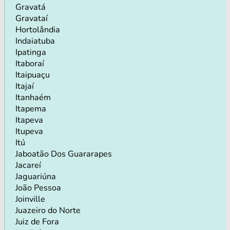
Gravatá
Gravataí
Hortolândia
Indaiatuba
Ipatinga
Itaboraí
Itaipuaçu
Itajaí
Itanhaém
Itapema
Itapeva
Itupeva
Itú
Jaboatão Dos Guararapes
Jacareí
Jaguariúna
João Pessoa
Joinville
Juazeiro do Norte
Juiz de Fora