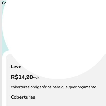
Comece proteger ainda hoje!
Plano de Saúde Pet P
Com uma variedade de coberturas, o Convênio Veterinário a
os perfis de animais: desde o filhote travesso até o compa
que necessita atenção especial.
A disponibilidade dos
Veterinário e os custos podem variar por regi
Leve
R$14,90
/mês
coberturas obrigatórios para qualquer orçamento
Coberturas