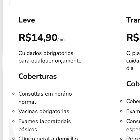
Leve
Tra
R$14,90
R$
/mês
Cuidados obrigatórios
O pla
para qualquer orçamento
cuida
dia
Coberturas
Cob
Consultas em horário
Cober
normal
Vacinas obrigatórias
Exam
Exames laboratoriais
Consu
básicos
espec
Clínico geral a domicílio
Proce