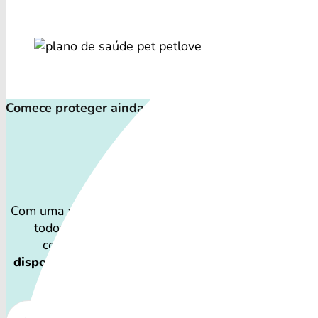
Comece proteger ainda hoje!
Plano de Saúd
Com uma variedade de cuidados, o Convênio Veterinár
todos os perfis de animais: desde o filhote traves
companheiro sênior que necessita atenção espe
disponibilidade dos Convênio Veterinário e os cu
variar por região.