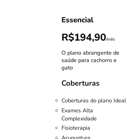
Essencial
0
R$194,90
/mês
/mês
O plano abrangente de
s!
saúde para cachorro e
gato
Coberturas
Coberturas do plano Ideal
no
Exames Alta
Complexidade
listas
Fisioterapia
o
Acupuntura