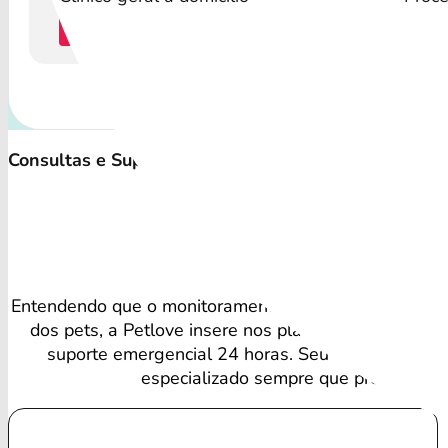
Cotação
C
Consultas e Suporte Veterinário Irrestrito
Vant
Entendendo que o monitoramento regular é vital para
dos pets, a Petlove insere nos planos consultas vete
suporte emergencial 24 horas. Seu amigo recebe
especializado sempre que precisa.