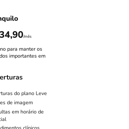
nquilo
Ideal
R$89,9
34,90
/mês
no para manter os
Campão de venda
dos importantes em
Melhor equilibrio
custo/benefício
erturas
Coberturas
turas do plano Leve
Coberturas do pla
es de imagem
Tranquilo
ltas em horário de
Consultas especia
ial
Cirurgias castraçã
dimentos clínicos