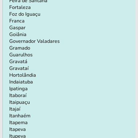
Feira de Santana
Fortaleza
Foz do Iguaçu
Franca
Gaspar
Goiânia
Governador Valadares
Gramado
Guarulhos
Gravatá
Gravataí
Hortolândia
Indaiatuba
Ipatinga
Itaboraí
Itaipuaçu
Itajaí
Itanhaém
Itapema
Itapeva
Itupeva