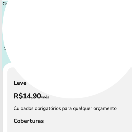
Comece cuidar ainda hoje!
Plano de Saúde Pet P
Com uma variedade de procedimentos, o Convênio Veteriná
todos os perfis de animais: desde o filhote travesso até o
sênior que demanda atenção especial.
A disponibilidade 
Veterinário e os custos podem variar por regi
Leve
R$14,90
/mês
Cuidados obrigatórios para qualquer orçamento
Coberturas