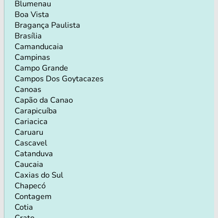
Blumenau
Boa Vista
Bragança Paulista
Brasília
Camanducaia
Campinas
Campo Grande
Campos Dos Goytacazes
Canoas
Capão da Canao
Carapicuíba
Cariacica
Caruaru
Cascavel
Catanduva
Caucaia
Caxias do Sul
Chapecó
Contagem
Cotia
Crato