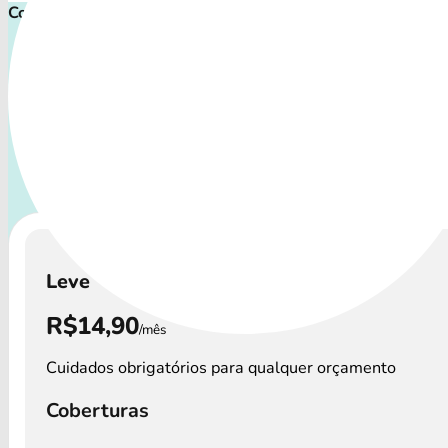
Comece cuidar ainda hoje!
Plano de Saúde Pet P
Com uma variedade de coberturas, o Convênio Veterinário a
os perfis de animais: desde o filhote travesso até o compa
que demanda atenção especial.
A disponibilidade dos
Veterinário e os preços podem variar por regi
Leve
R$14,90
/mês
Cuidados obrigatórios para qualquer orçamento
Coberturas