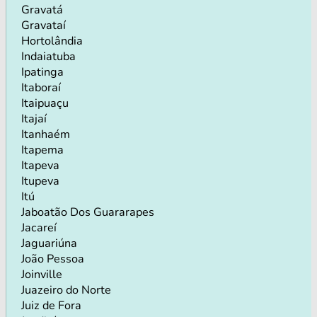
Gravatá
Gravataí
Hortolândia
Indaiatuba
Ipatinga
Itaboraí
Itaipuaçu
Itajaí
Itanhaém
Itapema
Itapeva
Itupeva
Itú
Jaboatão Dos Guararapes
Jacareí
Jaguariúna
João Pessoa
Joinville
Juazeiro do Norte
Juiz de Fora