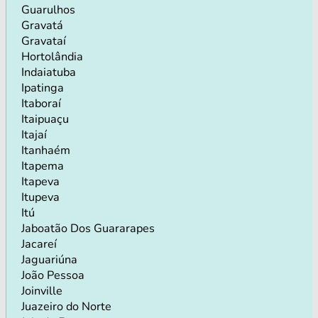
Guarulhos
Gravatá
Gravataí
Hortolândia
Indaiatuba
Ipatinga
Itaboraí
Itaipuaçu
Itajaí
Itanhaém
Itapema
Itapeva
Itupeva
Itú
Jaboatão Dos Guararapes
Jacareí
Jaguariúna
João Pessoa
Joinville
Juazeiro do Norte