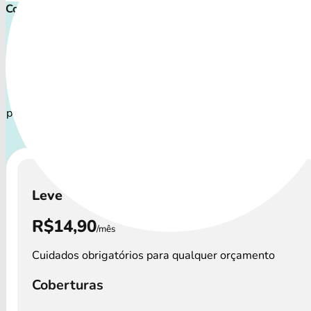
Comece cuidar ainda hoje!
Plano de Saúde Pet P
Com uma variedade de coberturas, o Convênio Veterinário a
os perfis de pets: desde o filhote travesso até o companhei
precisa atenção especial.
A disponibilidade dos Convênio 
os preços podem variar por região.
Leve
R$14,90
/mês
Cuidados obrigatórios para qualquer orçamento
Coberturas