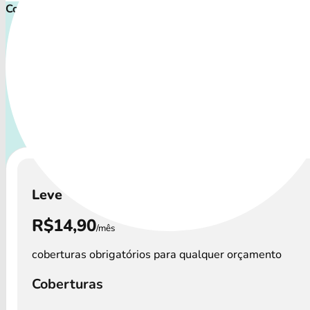
Comece proteger ainda hoje!
Plano de Saúde Pet P
Com uma variedade de cuidados, o Convênio Veterinário at
os perfis de pets: desde o filhote travesso até o companhei
necessita atenção especial.
A disponibilidade dos C
Veterinário e os preços podem variar por regi
Leve
R$14,90
/mês
coberturas obrigatórios para qualquer orçamento
Coberturas