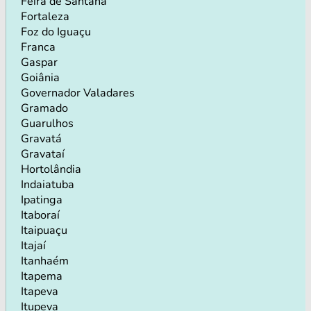
Feira de Santana
Fortaleza
Foz do Iguaçu
Franca
Gaspar
Goiânia
Governador Valadares
Gramado
Guarulhos
Gravatá
Gravataí
Hortolândia
Indaiatuba
Ipatinga
Itaboraí
Itaipuaçu
Itajaí
Itanhaém
Itapema
Itapeva
Itupeva