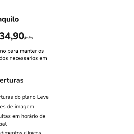
nquilo
Ideal
R$89,9
34,90
/mês
no para manter os
Campão de venda
dos necessarios em
Melhor equilibrio
custo/benefício
erturas
Coberturas
turas do plano Leve
Coberturas do pla
es de imagem
Tranquilo
ltas em horário de
Consultas especia
ial
Cirurgias castraçã
dimentos clínicos