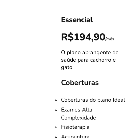
Essencial
0
R$194,90
/mês
/mês
O plano abrangente de
s!
saúde para cachorro e
gato
Coberturas
Coberturas do plano Ideal
no
Exames Alta
Complexidade
listas
Fisioterapia
o
Acupuntura