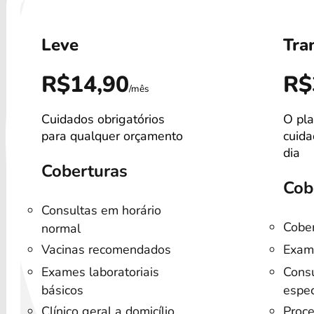
Leve
Tra
R$14,90
R$
/mês
Cuidados obrigatórios
O pla
para qualquer orçamento
cuida
dia
Coberturas
Cob
Consultas em horário
Cober
normal
Vacinas recomendados
Exam
Exames laboratoriais
Consu
básicos
espec
Clínico geral a domicílio
Proce