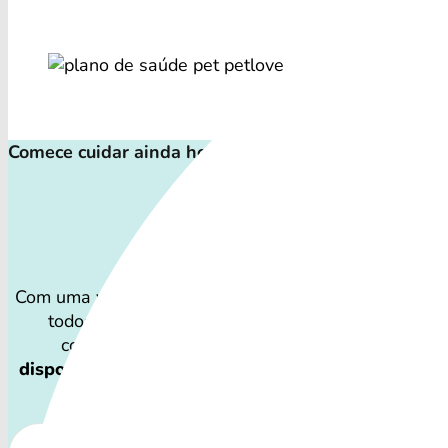
Comece cuidar ainda hoje!
Plano de Saúd
Com uma variedade de cuidados, o Convênio Veterinár
todos os perfis de animais: desde o filhote traves
companheiro sênior que demanda atenção espec
disponibilidade dos Convênio Veterinário e os cu
variar por região.