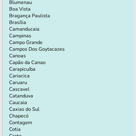
Blumenau
Boa Vista
Bragança Paulista
Brasília
Camanducaia
Campinas
Campo Grande
Campos Dos Goytacazes
Canoas
Capão da Canao
Carapicuíba
Cariacica
Caruaru
Cascavel
Catanduva
Caucaia
Caxias do Sul
Chapecó
Contagem
Cotia
Crato