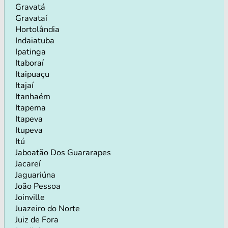
Gravatá
Gravataí
Hortolândia
Indaiatuba
Ipatinga
Itaboraí
Itaipuaçu
Itajaí
Itanhaém
Itapema
Itapeva
Itupeva
Itú
Jaboatão Dos Guararapes
Jacareí
Jaguariúna
João Pessoa
Joinville
Juazeiro do Norte
Juiz de Fora