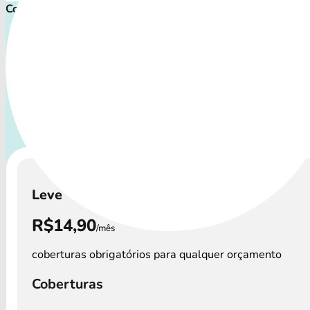
Comece proteger ainda hoje!
Plano de Saúde Pet P
Com uma variedade de cuidados, o Convênio Veterinário at
os perfis de animais: desde o filhote travesso até o compa
que precisa atenção especial.
A disponibilidade dos 
Veterinário e os custos podem variar por regi
Leve
R$14,90
/mês
coberturas obrigatórios para qualquer orçamento
Coberturas