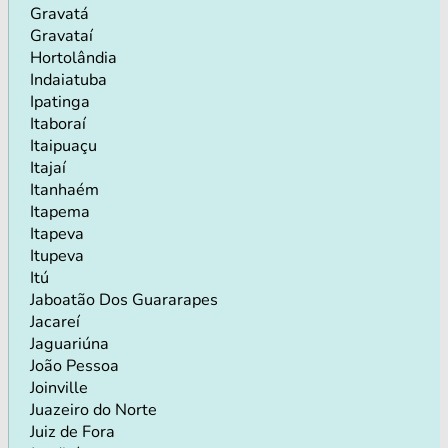
Gravatá
Gravataí
Hortolândia
Indaiatuba
Ipatinga
Itaboraí
Itaipuaçu
Itajaí
Itanhaém
Itapema
Itapeva
Itupeva
Itú
Jaboatão Dos Guararapes
Jacareí
Jaguariúna
João Pessoa
Joinville
Juazeiro do Norte
Juiz de Fora