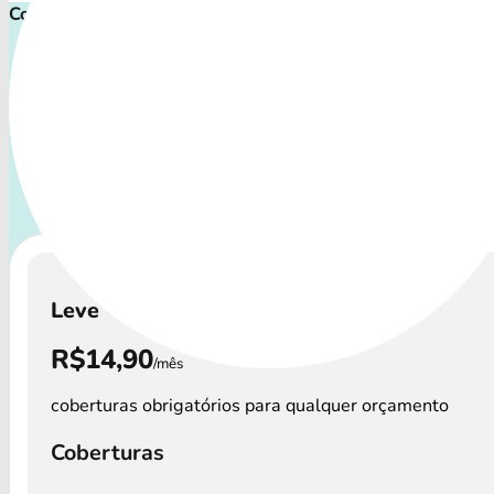
Comece cuidar ainda hoje!
Plano de Saúde Pet P
Com uma variedade de cuidados, o Convênio Veterinário at
os perfis de animais: desde o filhote travesso até o compa
que precisa atenção especial.
A disponibilidade dos 
Veterinário e os preços podem variar por regi
Leve
R$14,90
/mês
coberturas obrigatórios para qualquer orçamento
Coberturas