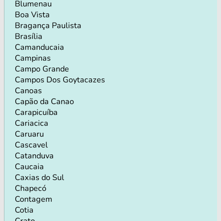
Blumenau
Boa Vista
Bragança Paulista
Brasília
Camanducaia
Campinas
Campo Grande
Campos Dos Goytacazes
Canoas
Capão da Canao
Carapicuíba
Cariacica
Caruaru
Cascavel
Catanduva
Caucaia
Caxias do Sul
Chapecó
Contagem
Cotia
Crato