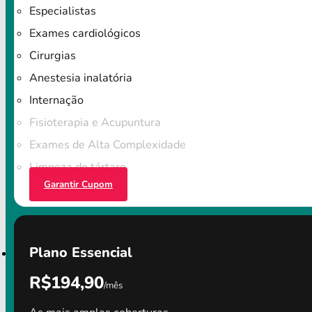
Especialistas
Exames cardiológicos
Cirurgias
Anestesia inalatória
Internação
Fisioterapia e Acupuntura
Exames de Alta Complexidade
Limpeza do tártaro
Garantir Cupom
Plano Essencial
R$194,90
/mês