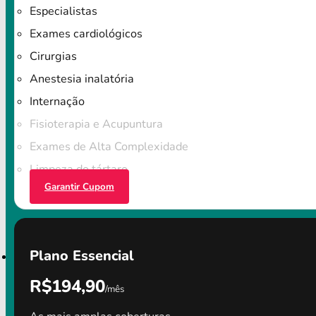
Especialistas
Exames cardiológicos
Cirurgias
Anestesia inalatória
Internação
Fisioterapia e Acupuntura
Exames de Alta Complexidade
Limpeza do tártaro
Garantir Cupom
Plano Essencial
R$194,90
/mês