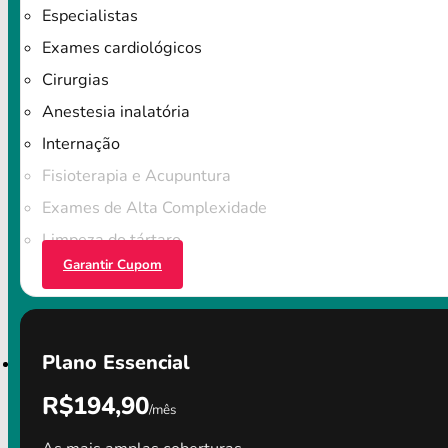
Especialistas
Exames cardiológicos
Cirurgias
Anestesia inalatória
Internação
Fisioterapia e Acupuntura
Exames de Alta Complexidade
Limpeza do tártaro
Garantir Cupom
Plano Essencial
R$194,90
/mês