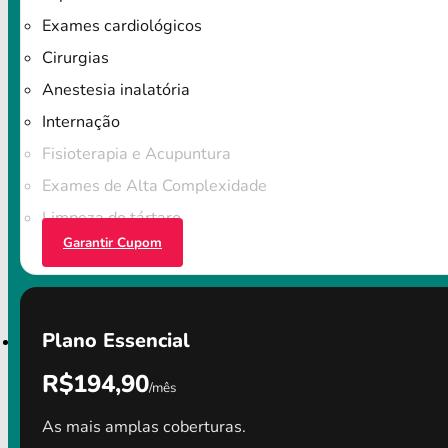
Exames cardiológicos
Cirurgias
Anestesia inalatória
Internação
Fisioterapia e Acupuntura
Exames de Alta Complexidade
Limpeza do tártaro
Garantir Cupom
Plano Essencial
R$194,90
/mês
As mais amplas coberturas.