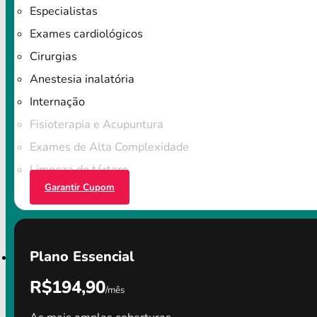
Especialistas
Exames cardiológicos
Cirurgias
Anestesia inalatória
Internação
Fisioterapia e Acupuntura
Exames de Alta Complexidade
Limpeza do tártaro
Garantir Cupom
Plano Essencial
R$194,90
/mês