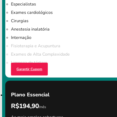
Especialistas
Exames cardiológicos
Cirurgias
Anestesia inalatória
Internação
Fisioterapia e Acupuntura
Exames de Alta Complexidade
Limpeza do tártaro
Garantir Cupom
Plano Essencial
R$194,90
/mês