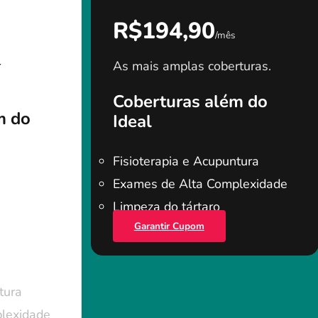
R$194,90
/mês
r
As mais amplas coberturas.
Coberturas além do
m do
Ideal
Fisioterapia e Acupuntura
Exames de Alta Complexidade
Limpeza do tártaro
Garantir Cupom
tura
lexidade