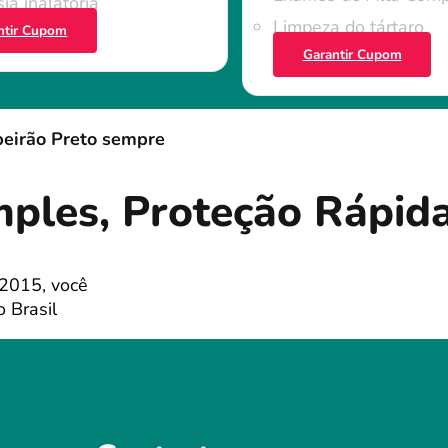
ia inalatória
Limpeza do tártaro
ntir Cupom
Garantir Cupom
eirão Preto sempre
mples, Proteção Rápid
 2015, você
 Brasil