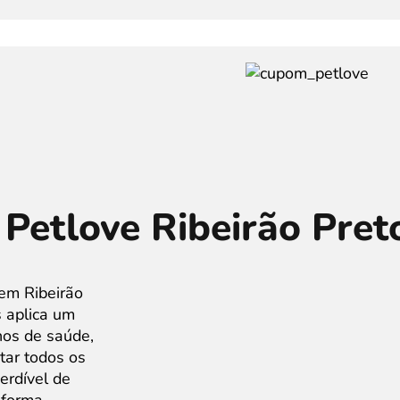
Petlove Ribeirão Pre
 em Ribeirão
 aplica um
nos de saúde,
ar todos os
erdível de