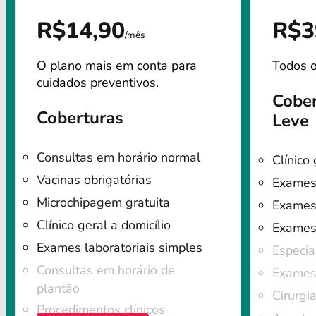
R$14,90
R$3
/mês
O plano mais em conta para
Todos o
cuidados preventivos.
Cober
Coberturas
Leve
Consultas em horário normal
Clínico 
Vacinas obrigatórias
Exames 
Microchipagem gratuita
Exames 
Clínico geral a domicílio
Exames
Exames laboratoriais simples
Especia
Consultas em horário de
Exames 
plantão
Cirurgi
Procedimentos clínicos