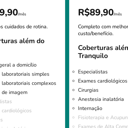
9,90
R$89,90
/mês
/mês
s cuidados de rotina.
Completo com melho
custo/benefício.
turas além do
Coberturas alé
Tranquilo
geral a domicílio
Especialistas
laboratoriais simples
Exames cardiológicos
laboratoriais complexos
Cirurgias
 de imagem
Anestesia inalatória
listas
Internação
cardiológicos
Fisioterapia e Acupun
as
Exames de Alta Comp