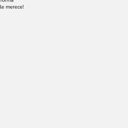
 forma
ele merece!