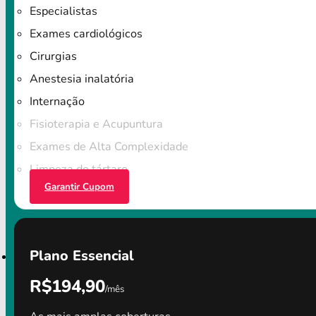
Especialistas
Exames cardiológicos
Cirurgias
Anestesia inalatória
Internação
Fisioterapia e Acupuntura
Exames de Alta Complexidade
Limpeza do tártaro
Garantir Cupom
Plano Essencial
R$194,90
/mês