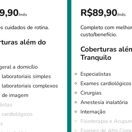
9,90
R$89,90
/mês
/mês
s cuidados de rotina.
Completo com melho
custo/benefício.
turas além do
Coberturas alé
Tranquilo
geral a domicílio
Especialistas
laboratoriais simples
Exames cardiológicos
laboratoriais complexos
Cirurgias
 de imagem
Anestesia inalatória
listas
Internação
cardiológicos
Fisioterapia e Acupun
as
Exames de Alta Comp