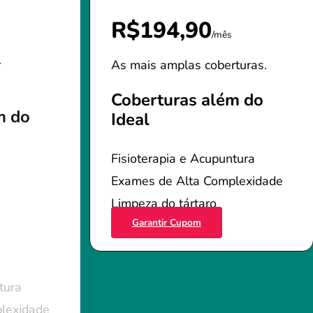
R$194,90
/mês
r
As mais amplas coberturas.
Coberturas além do
m do
Ideal
Fisioterapia e Acupuntura
Exames de Alta Complexidade
Limpeza do tártaro
Garantir Cupom
tura
lexidade