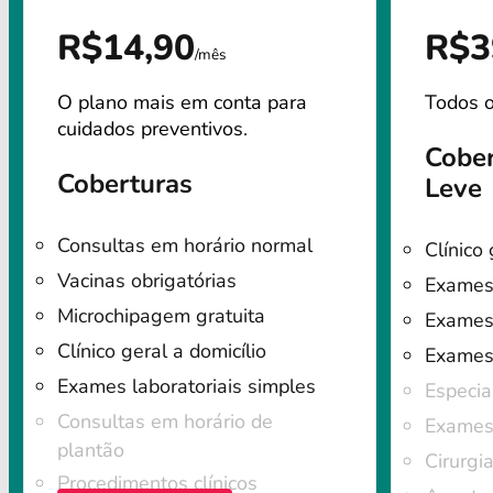
R$14,90
R$3
/mês
O plano mais em conta para
Todos o
cuidados preventivos.
Cober
Coberturas
Leve
Consultas em horário normal
Clínico 
Vacinas obrigatórias
Exames 
Microchipagem gratuita
Exames 
Clínico geral a domicílio
Exames
Exames laboratoriais simples
Especia
Consultas em horário de
Exames 
plantão
Cirurgi
Procedimentos clínicos