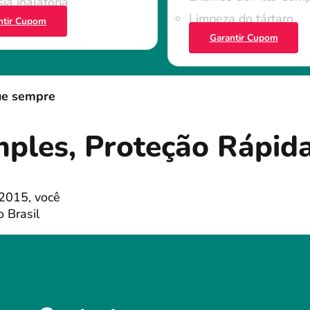
ia inalatória
Limpeza do tártaro
ntir Cupom
Garantir Cupom
ue sempre
mples, Proteção Rápid
 2015, você
 Brasil