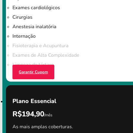
Exames cardiológicos
Cirurgias
Anestesia inalatória
Internação
Fisioterapia e Acupuntura
Exames de Alta Complexidade
Limpeza do tártaro
Garantir Cupom
Plano Essencial
R$194,90
/mês
As mais amplas coberturas.