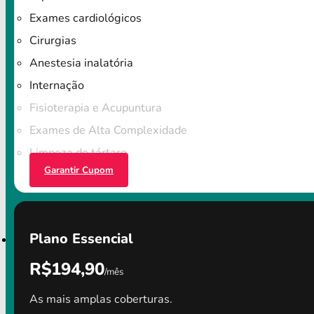
Exames cardiológicos
Cirurgias
Anestesia inalatória
Internação
Fisioterapia e Acupuntura
Exames de Alta Complexidade
Limpeza do tártaro
Garantir Cupom
Plano Essencial
R$194,90
/mês
As mais amplas coberturas.