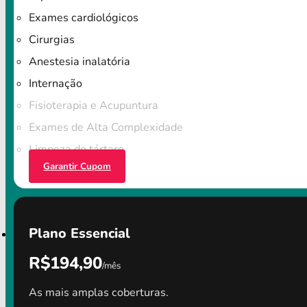
Exames cardiológicos
Cirurgias
Anestesia inalatória
Internação
Fisioterapia e Acupuntura
Exames de Alta Complexidade
Limpeza do tártaro
Garantir Cupom
Plano Essencial
R$194,90
/mês
As mais amplas coberturas.