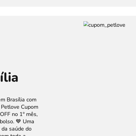
ília
em Brasília com
m Petlove Cupom
 OFF no 1º mês,
 bolso. 💙 Uma
 da saúde do