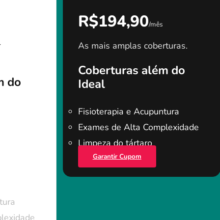
R$194,90
/mês
r
As mais amplas coberturas.
Coberturas além do
m do
Ideal
Fisioterapia e Acupuntura
Exames de Alta Complexidade
Limpeza do tártaro
Garantir Cupom
tura
lexidade