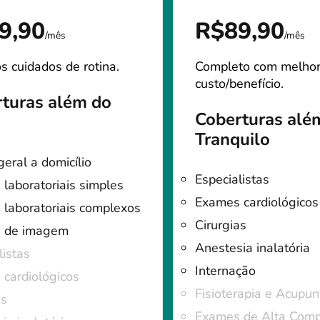
9,90
R$89,90
/mês
/mês
s cuidados de rotina.
Completo com melho
custo/benefício.
turas além do
Coberturas alé
Tranquilo
geral a domicílio
Especialistas
laboratoriais simples
Exames cardiológicos
laboratoriais complexos
Cirurgias
 de imagem
Anestesia inalatória
listas
Internação
cardiológicos
Fisioterapia e Acupun
as
Exames de Alta Comp