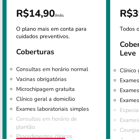
R$14,90
R$3
/mês
O plano mais em conta para
Todos o
cuidados preventivos.
Cober
Coberturas
Leve
Consultas em horário normal
Clínico 
Vacinas obrigatórias
Exames 
Microchipagem gratuita
Exames 
Clínico geral a domicílio
Exames
Exames laboratoriais simples
Especia
Consultas em horário de
Exames 
plantão
Cirurgi
Procedimentos clínicos