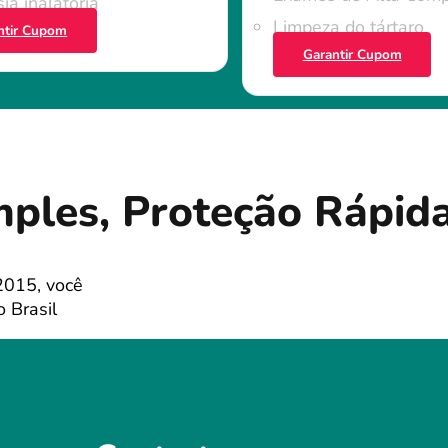
ia inalatória
Limpeza do tártaro
ntir Cupom
Garantir Cupom
mples, Proteção Rápid
2015, você
 Brasil