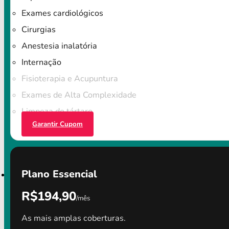
Exames cardiológicos
Cirurgias
Anestesia inalatória
Internação
Fisioterapia e Acupuntura
Exames de Alta Complexidade
Limpeza do tártaro
Garantir Cupom
Plano Essencial
R$194,90
/mês
As mais amplas coberturas.