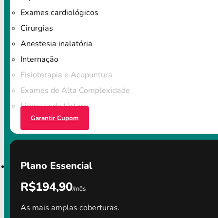
Exames cardiológicos
Cirurgias
Anestesia inalatória
Internação
Fisioterapia e Acupuntura
Exames de Alta Complexidade
Limpeza do tártaro
Garantir Cupom
Plano Essencial
R$194,90
/mês
As mais amplas coberturas.