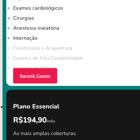
Exames cardiológicos
Cirurgias
Anestesia inalatória
Internação
Fisioterapia e Acupuntura
Exames de Alta Complexidade
Limpeza do tártaro
Garantir Cupom
Plano Essencial
R$194,90
/mês
As mais amplas coberturas.