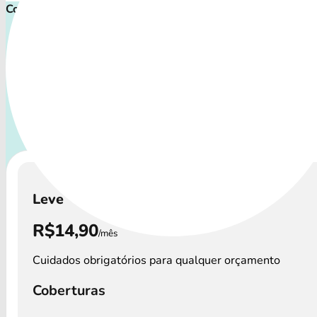
Comece cuidar ainda hoje!
Plano de Saúde Pet P
Com uma variedade de cuidados, o Petlove Plano atende a t
de pets: desde o filhote travesso até o companheiro sênior
atenção especial.
A disponibilidade dos Petlove Plano 
podem variar por região.
Leve
R$14,90
/mês
Cuidados obrigatórios para qualquer orçamento
Coberturas