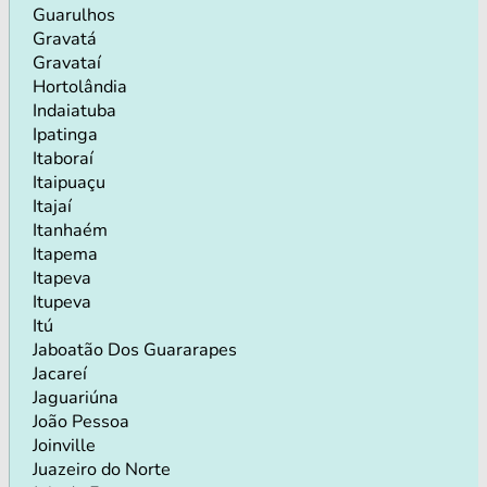
Guarulhos
Gravatá
Gravataí
Hortolândia
Indaiatuba
Ipatinga
Itaboraí
Itaipuaçu
Itajaí
Itanhaém
Itapema
Itapeva
Itupeva
Itú
Jaboatão Dos Guararapes
Jacareí
Jaguariúna
João Pessoa
Joinville
Juazeiro do Norte