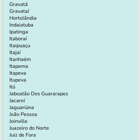
Gravatá
Gravataí
Hortolândia
Indaiatuba
Ipatinga
Itaboraí
Itaipuaçu
Itajaí
Itanhaém
Itapema
Itapeva
Itupeva
Itú
Jaboatão Dos Guararapes
Jacareí
Jaguariúna
João Pessoa
Joinville
Juazeiro do Norte
Juiz de Fora