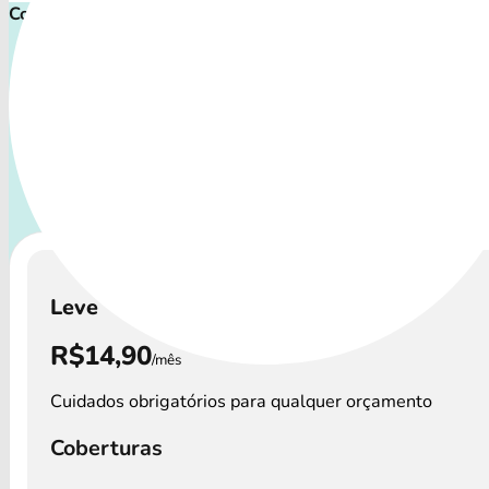
Comece cuidar ainda hoje!
Plano de Saúde Pet P
Com uma variedade de procedimentos, o Petlove Plano aten
perfis de animais: desde o filhote travesso até o companhei
precisa atenção especial.
A disponibilidade dos Petlove
custos podem variar por região.
Leve
R$14,90
/mês
Cuidados obrigatórios para qualquer orçamento
Coberturas