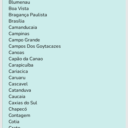
Blumenau
Boa Vista
Bragança Paulista
Brasília
Camanducaia
Campinas
Campo Grande
Campos Dos Goytacazes
Canoas
Capão da Canao
Carapicuíba
Cariacica
Caruaru
Cascavel
Catanduva
Caucaia
Caxias do Sul
Chapecó
Contagem
Cotia
Crato