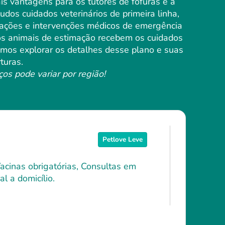
s vantagens para os tutores de fofuras é a
dos cuidados veterinários de primeira linha,
nações e intervenções médicos de emergência
 os animais de estimação recebem os cuidados
Vamos explorar os detalhes desse plano e suas
turas.
ços pode variar por região!
Petlove Leve
Vacinas obrigatórias, Consultas em
l a domicílio.