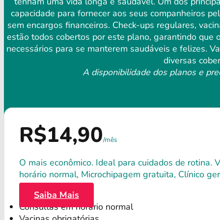
tenham uma vida longa e saudável. Um dos principai
capacidade para fornecer aos seus companheiros pelu
sem encargos financeiros. Check-ups regulares, vaci
estão todos cobertos por este plano, garantindo que
necessários para se manterem saudáveis ​​e felizes. 
diversas cober
A disponibilidade dos planos e pre
R$14,90
/mês
O mais econômico. Ideal para cuidados de rotina. 
horário normal, Microchipagem gratuita, Clínico gera
Saiba Mais
Consultas em horário normal
Vacinas obrigatórias