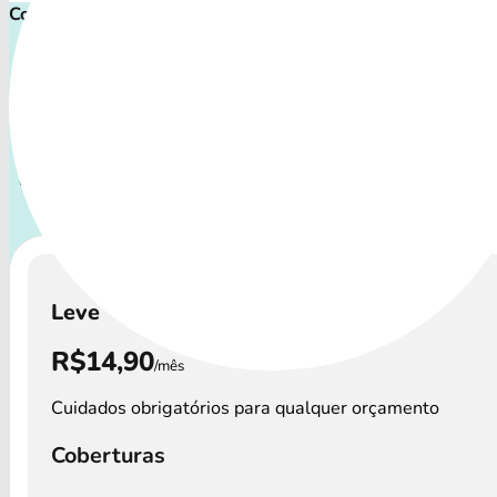
Comece proteger ainda hoje!
Plano de Saúde Pet P
Com uma variedade de procedimentos, o Petlove Plano aten
perfis de animais: desde o filhote travesso até o companhei
demanda atenção especial.
A disponibilidade dos Petlov
preços podem variar por região.
Leve
R$14,90
/mês
Cuidados obrigatórios para qualquer orçamento
Coberturas