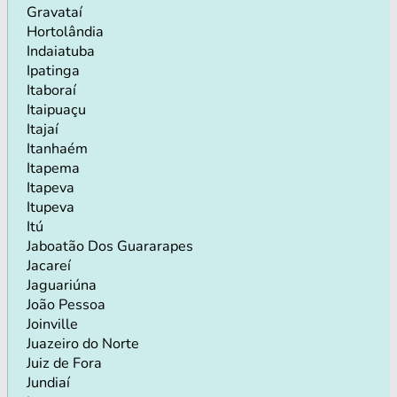
Gravataí
Hortolândia
Indaiatuba
Ipatinga
Itaboraí
Itaipuaçu
Itajaí
Itanhaém
Itapema
Itapeva
Itupeva
Itú
Jaboatão Dos Guararapes
Jacareí
Jaguariúna
João Pessoa
Joinville
Juazeiro do Norte
Juiz de Fora
Jundiaí