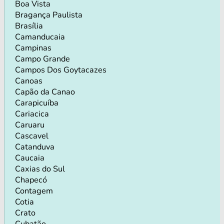
Boa Vista
Bragança Paulista
Brasília
Camanducaia
Campinas
Campo Grande
Campos Dos Goytacazes
Canoas
Capão da Canao
Carapicuíba
Cariacica
Caruaru
Cascavel
Catanduva
Caucaia
Caxias do Sul
Chapecó
Contagem
Cotia
Crato
Cubatão