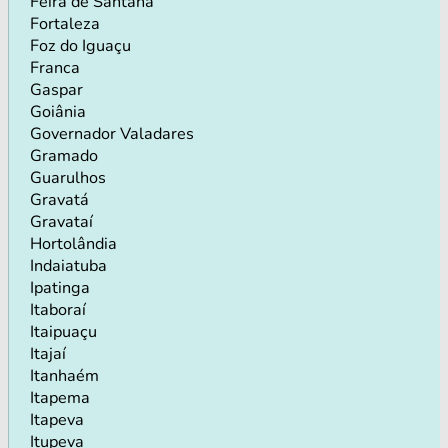
Feira de Santana
Fortaleza
Foz do Iguaçu
Franca
Gaspar
Goiânia
Governador Valadares
Gramado
Guarulhos
Gravatá
Gravataí
Hortolândia
Indaiatuba
Ipatinga
Itaboraí
Itaipuaçu
Itajaí
Itanhaém
Itapema
Itapeva
Itupeva