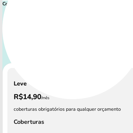
Comece proteger ainda hoje!
Plano de Saúde Pet P
Com uma variedade de cuidados, o Petlove Plano atende a t
de pets: desde o filhote travesso até o companheiro sênior 
atenção especial.
A disponibilidade dos Petlove Plano 
podem variar por região.
Leve
R$14,90
/mês
coberturas obrigatórios para qualquer orçamento
Coberturas