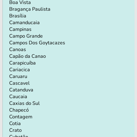
Boa Vista
Bragança Paulista
Brasília
Camanducaia
Campinas
Campo Grande
Campos Dos Goytacazes
Canoas
Capão da Canao
Carapicuíba
Cariacica
Caruaru
Cascavel
Catanduva
Caucaia
Caxias do Sul
Chapecó
Contagem
Cotia
Crato
Cubatão