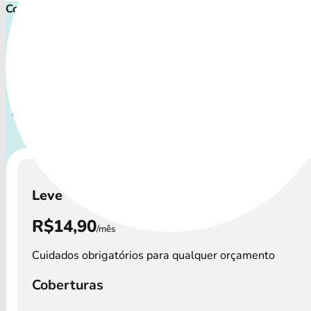
Comece proteger ainda hoje!
Plano de Saúde Pet P
Com uma variedade de coberturas, o Petlove Plano atende
perfis de pets: desde o filhote travesso até o companheir
demanda atenção especial.
A disponibilidade dos Petlov
custos podem variar por região.
Leve
R$14,90
/mês
Cuidados obrigatórios para qualquer orçamento
Coberturas