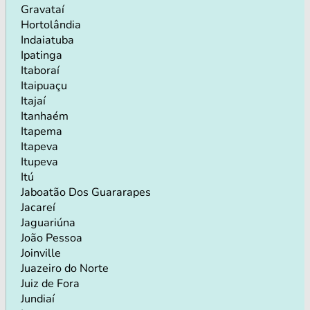
Gravataí
Hortolândia
Indaiatuba
Ipatinga
Itaboraí
Itaipuaçu
Itajaí
Itanhaém
Itapema
Itapeva
Itupeva
Itú
Jaboatão Dos Guararapes
Jacareí
Jaguariúna
João Pessoa
Joinville
Juazeiro do Norte
Juiz de Fora
Jundiaí