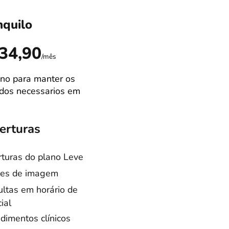
nquilo
Ideal
R$89,9
34,90
/mês
no para manter os
Campão de venda
dos necessarios em
Melhor equilibrio
custo/benefício
erturas
Coberturas
turas do plano Leve
Coberturas do pla
es de imagem
Tranquilo
ltas em horário de
Consultas especia
ial
Cirurgias castraçã
dimentos clínicos
Internação