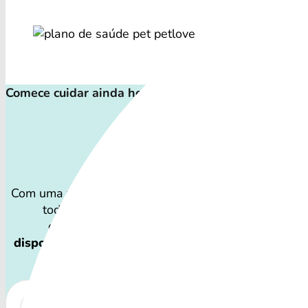
Comece cuidar ainda hoje!
Plano de Saúd
Com uma variedade de procedimentos, o Petlove Saú
todos os perfis de pets: desde o filhote travesso
companheiro sênior que precisa atenção especi
disponibilidade dos Petlove Saúde e os custos po
por região.