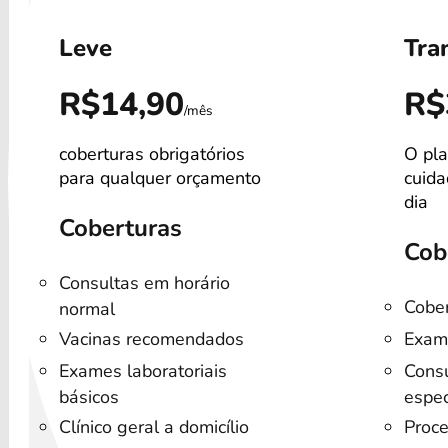
Leve
Tra
R$14,90
R$
/mês
coberturas obrigatórios
O pla
para qualquer orçamento
cuida
dia
Coberturas
Cob
Consultas em horário
Cober
normal
Vacinas recomendados
Exam
Exames laboratoriais
Consu
básicos
espec
Clínico geral a domicílio
Proce