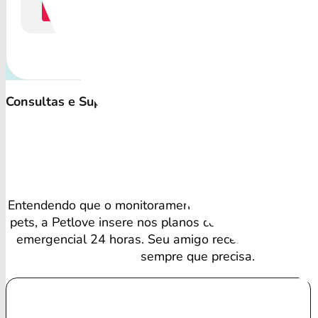
Cotação
C
Consultas e Suporte Veterinário Irrestrito
Vant
Entendendo que o monitoramento regular é vital para
pets, a Petlove insere nos planos consultas veterinári
emergencial 24 horas. Seu amigo recebe cuidado esp
sempre que precisa.