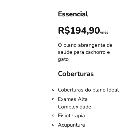
Essencial
0
R$194,90
/mês
/mês
O plano abrangente de
s!
saúde para cachorro e
gato
Coberturas
Coberturas do plano Ideal
no
Exames Alta
Complexidade
listas
Fisioterapia
o
Acupuntura