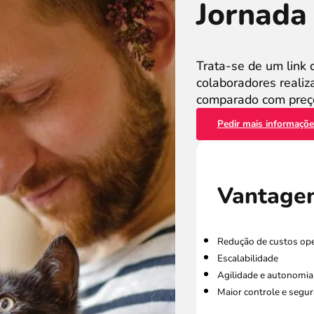
Jornada 
Trata-se de um link 
colaboradores reali
comparado com preço
Pedir mais informaçõ
Vantage
Redução de custos ope
Escalabilidade
Agilidade e autonomia 
Maior controle e segu