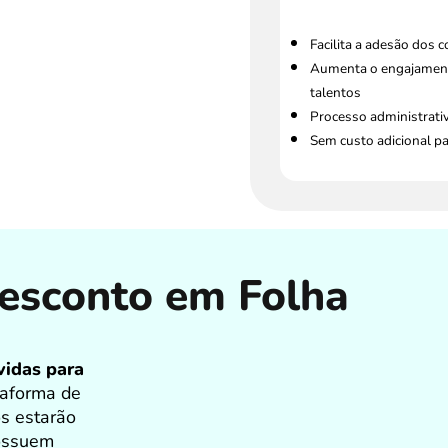
Facilita a adesão dos 
Aumenta o engajament
talentos
Processo administrati
Sem custo adicional p
esconto em Folha
vidas para
taforma de
os estarão
possuem