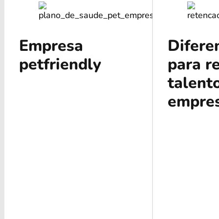
Empresa
Difere
petfriendly
para r
talent
empre