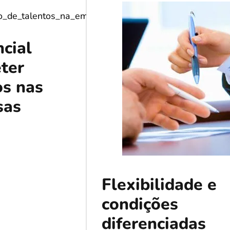
ncial
eter
os nas
sas
Flexibilidade e
condições
diferenciadas