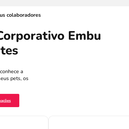
eus colaboradores
Corporativo Embu
tes
econhece a
eus pets, os
mações