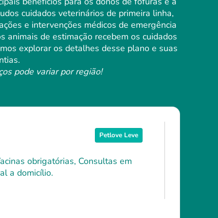
pais benefícios para os donos de fofuras é a
dos cuidados veterinários de primeira linha,
nações e intervenções médicos de emergência
 os animais de estimação recebem os cuidados
Vamos explorar os detalhes desse plano e suas
ntias.
ços pode variar por região!
Petlove Leve
Vacinas obrigatórias, Consultas em
l a domicílio.