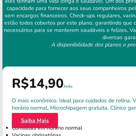
eles tenham uma vida longa e saudável. Um dos princi
capacidade para fornecer aos seus companheiros pelu
sem encargos financeiros. Check-ups regulares, vaci
estão todos cobertos por este plano, garantindo que
necessários para se manterem saudáveis ​​e felizes. 
diversas gara
A disponibilidade dos planos e pre
R$14,90
/mês
O mais econômico. Ideal para cuidados de rotina. 
horário normal, Microchipagem gratuita, Clínico gera
Saiba Mais
Consultas em horário normal
Vacinas obrigatórias