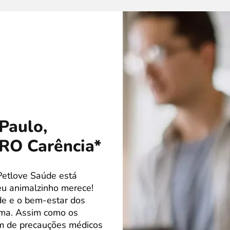
Paulo,
ERO Carência*
Petlove Saúde está
eu animalzinho merece!
de e o bem-estar dos
ima. Assim como os
m de precauções médicos