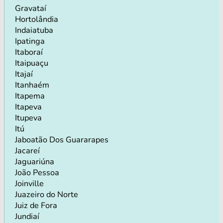
Gravataí
Hortolândia
Indaiatuba
Ipatinga
Itaboraí
Itaipuaçu
Itajaí
Itanhaém
Itapema
Itapeva
Itupeva
Itú
Jaboatão Dos Guararapes
Jacareí
Jaguariúna
João Pessoa
Joinville
Juazeiro do Norte
Juiz de Fora
Jundiaí