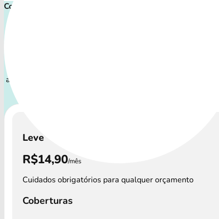
Comece cuidar ainda hoje!
Plano de Saúde Pet P
Com uma variedade de coberturas, o Plano Pet atende a tod
de pets: desde o filhote travesso até o companheiro sênio
atenção especial.
A disponibilidade dos Plano Pet e os 
variar por região.
Leve
R$14,90
/mês
Cuidados obrigatórios para qualquer orçamento
Coberturas