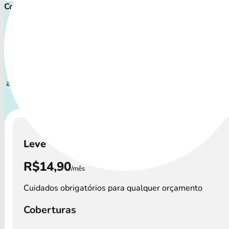
Comece cuidar ainda hoje!
Plano de Saúde Pet P
Com uma variedade de cuidados, o Plano Pet atende a todos
animais: desde o filhote travesso até o companheiro sênio
atenção especial.
A disponibilidade dos Plano Pet e os 
variar por região.
Leve
R$14,90
/mês
Cuidados obrigatórios para qualquer orçamento
Coberturas