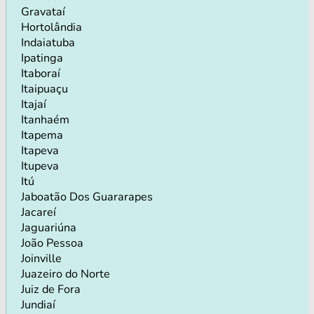
Gravataí
Hortolândia
Indaiatuba
Ipatinga
Itaboraí
Itaipuaçu
Itajaí
Itanhaém
Itapema
Itapeva
Itupeva
Itú
Jaboatão Dos Guararapes
Jacareí
Jaguariúna
João Pessoa
Joinville
Juazeiro do Norte
Juiz de Fora
Jundiaí