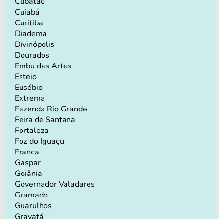
Cubatão
Cuiabá
Curitiba
Diadema
Divinópolis
Dourados
Embu das Artes
Esteio
Eusébio
Extrema
Fazenda Rio Grande
Feira de Santana
Fortaleza
Foz do Iguaçu
Franca
Gaspar
Goiânia
Governador Valadares
Gramado
Guarulhos
Gravatá