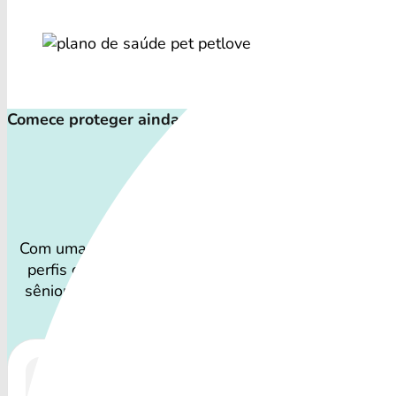
Comece proteger ainda hoje!
Plano de Saúd
Com uma variedade de cuidados, o Plano Pet atende
perfis de animais: desde o filhote travesso até o c
sênior que necessita atenção especial.
A disponibi
Plano Pet e os preços podem variar por reg