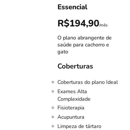
Essencial
0
R$194,90
/mês
/mês
O plano abrangente de
s!
saúde para cachorro e
gato
Coberturas
Coberturas do plano Ideal
no
Exames Alta
Complexidade
listas
Fisioterapia
o
Acupuntura
Limpeza de tártaro