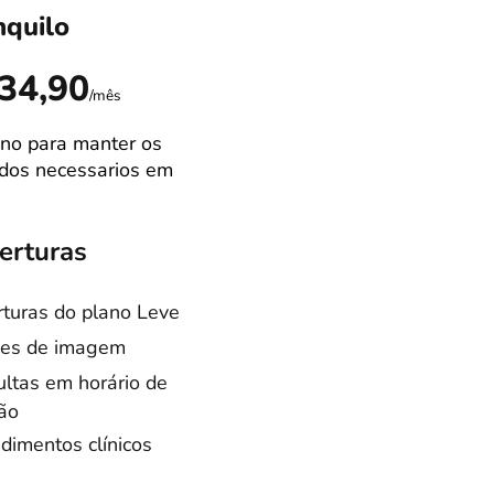
nquilo
Ideal
R$89,9
34,90
/mês
no para manter os
Campão de venda
dos necessarios em
Melhor equilibrio
custo/benefício
erturas
Coberturas
turas do plano Leve
Coberturas do pla
es de imagem
Tranquilo
ltas em horário de
Consultas especia
ão
Cirurgias castraçã
dimentos clínicos
Internação
otação