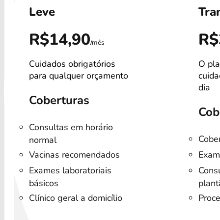
Leve
Tra
R$14,90
R$
/mês
Cuidados obrigatórios
O pla
para qualquer orçamento
cuida
dia
Coberturas
Cob
Consultas em horário
Cober
normal
Vacinas recomendados
Exam
Exames laboratoriais
Consu
básicos
plant
Clínico geral a domicílio
Proce
Cotação
C