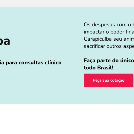
Os despesas com o b
impactar o poder fin
íba
Carapicuíba seu anim
sacrificar outros asp
Faça parte do únic
a para consultas clínico
todo Brasil!
Peça sua cotação