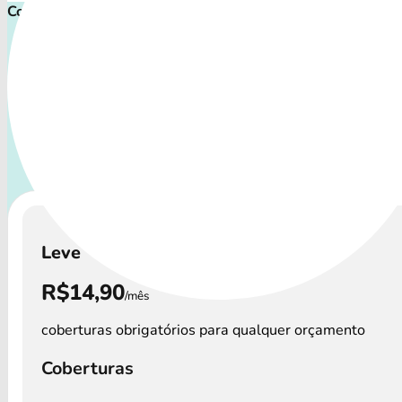
Comece proteger ainda hoje!
Plano de Saúde Pet P
Com uma variedade de coberturas, o Plano Pet atende a tod
de animais: desde o filhote travesso até o companheiro 
demanda atenção especial.
A disponibilidade dos Plan
custos podem variar por região.
Leve
R$14,90
/mês
coberturas obrigatórios para qualquer orçamento
Coberturas