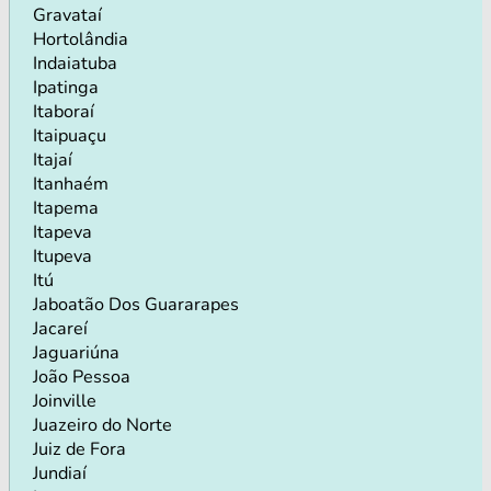
Gravataí
Hortolândia
Indaiatuba
Ipatinga
Itaboraí
Itaipuaçu
Itajaí
Itanhaém
Itapema
Itapeva
Itupeva
Itú
Jaboatão Dos Guararapes
Jacareí
Jaguariúna
João Pessoa
Joinville
Juazeiro do Norte
Juiz de Fora
Jundiaí